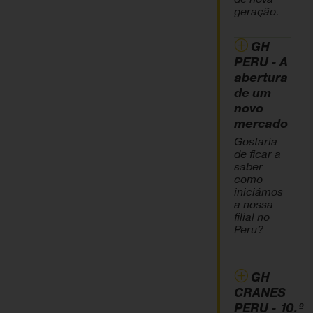
geração.
GH
PERU - A
abertura
de um
novo
mercado
Gostaria
de ficar a
saber
como
iniciámos
a nossa
filial no
Peru?
GH
CRANES
PERU - 10.º