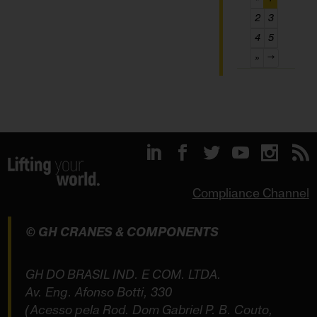
2
3
4
5
»
→
Compliance Channel
© GH CRANES & COMPONENTS
GH DO BRASIL IND. E COM. LTDA.
Av. Eng. Afonso Botti, 330
(Acesso pela Rod. Dom Gabriel P. B. Couto,