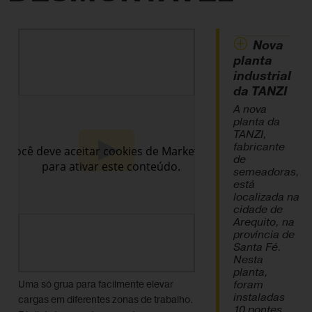
Nova
planta
industrial
da TANZI
A nova
planta da
TANZI,
fabricante
de
semeadoras,
está
localizada na
cidade de
Arequito, na
província de
Santa Fé.
Nesta
planta,
foram
Uma só grua para facilmente elevar
instaladas
cargas em diferentes zonas de trabalho.
10 pontes