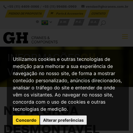
+55 (11) 4409-0066
/
+55 (11) 99486-0969
vendas@ghcranes.com.br
PEDIDO DE PROPOSTA
Parts & Accesories
CONTATO
S.W.
P.C.
G.A.
INFORMAÇÕES
GH
/
Utilizamos cookies e outras tecnologias de
medição para melhorar a sua experiência de
VÍDEOS
navegação no nosso site, de forma a mostrar
conteúdo personalizado, anúncios direcionados,
analisar o tráfego do site e entender de onde
vêm os visitantes. Ao navegar no nosso site,
concorda com o uso de cookies e outras
NOVA GRUA
tecnologias de medição.
Concordo
Alterar preferências
DESMONTÁVEL