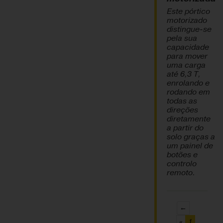
Este pórtico
motorizado
distingue-se
pela sua
capacidade
para mover
uma carga
até 6,3 T,
enrolando e
rodando em
todas as
direções
diretamente
a partir do
solo graças a
um painel de
botões e
controlo
remoto.
←
(current)
«
1