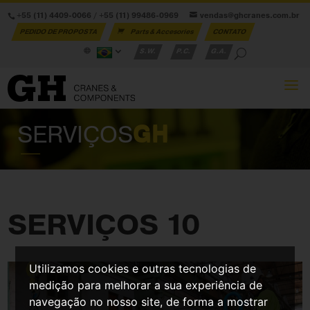
+55 (11) 4409-0066
/
+55 (11) 99486-0969
vendas@ghcranes.com.br
PEDIDO DE PROPOSTA
Parts & Accesories
CONTATO
S.W.
P.C.
G.A.
SERVIÇOS
GH
SERVIÇOS 10
Utilizamos cookies e outras tecnologias de
medição para melhorar a sua experiência de
navegação no nosso site, de forma a mostrar