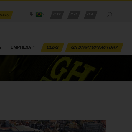
S.W.
P.C.
G.A.
TATO
A
EMPRESA
BLOG
GH STARTUP FACTORY